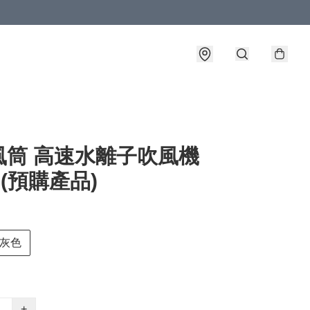
風筒 高速水離子吹風機
1 (預購產品)
灰色
+