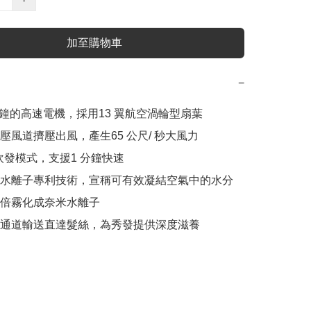
加至購物車
−
 分鐘的高速電機，採用13 翼航空渦輪型扇葉

壓風道擠壓出風，產生65 公尺/ 秒大風力

吹發模式，支援1 分鐘快速

水離子專利技術，宣稱可有效凝結空氣中的水分

倍霧化成奈米水離子

通道輸送直達髮絲，為秀發提供深度滋養