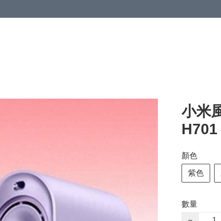
小米
H70
顏色
紫色
數量
−