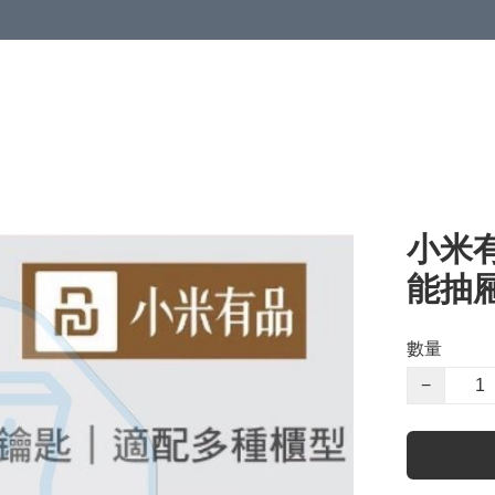
小米有
能抽屜
數量
−