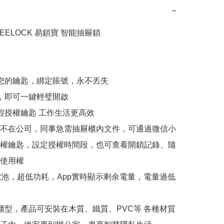
−
EELOCK 易鎖寶 智能抽屜鎖

是您的鑰匙，綁定賬號，永不丟失

接，即可一鍵輕璧開啟

遠程授權鑰匙 工作生活更高效

不在公司，同事急需抽屜櫃內文件，可通過微信小
權鑰匙，設定授權時間段，也可查看開鎖記錄、隨
使用權

號電池，超低功耗，App實時顯示剩余電量，電量過低
種櫃型，產品可安裝在木質、鐵質、PVC等 各種材質