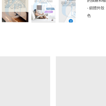
的抽屜和櫃
- 鎖體外
色