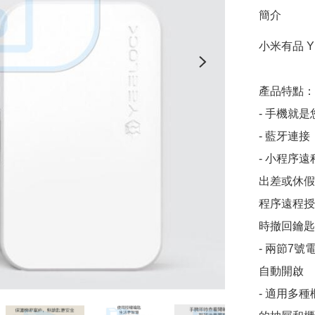
簡介
小米有品 Y
產品特點：

- 手機就
- 藍牙連
- 小程序
出差或休假
程序遠程授
時撤回鑰匙
- 兩節7
自動開啟

- 適用多