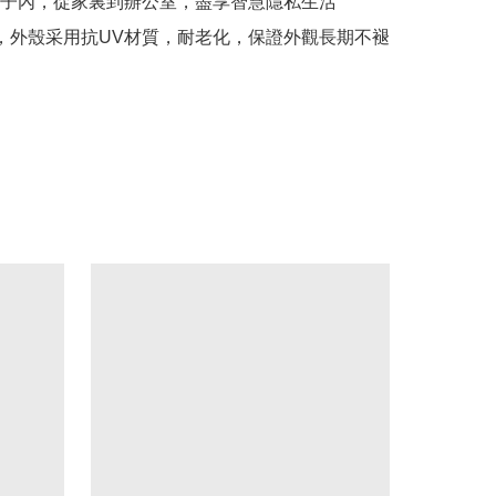
子內，從家裏到辦公室，盡享智慧隱私生活

殼，外殼采用抗UV材質，耐老化，保證外觀長期不褪