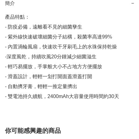
簡介
−
產品特點：

- 防疫必備，遠離看不見的細菌孳生 

- 紫外線快速破壞細菌分子結構，殺菌率高達99%

- 內置渦輪風扇，快速吹干牙刷毛上的水珠保持乾燥

-深度風乾，持續吹風20分鍾減少細菌滋生

- 輕巧易擺放，手掌般大小不占地方方便擺放

- 滑蓋設計，輕輕一划打開面蓋滑蓋打開

- 自動擠牙膏，輕輕一推定量擠出

- 雙電池持久續航，2400mAh大容量使用時間約30天
你可能感興趣的商品