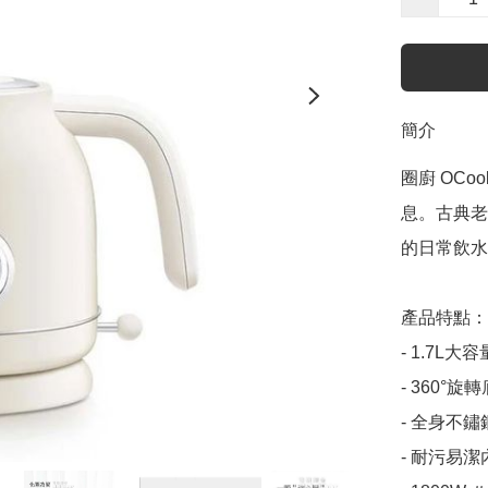
簡介
圈廚 OCo
息。古典老
的日常飲水
產品特點：

- 1.7L大容量
- 360°旋轉
- 全身不鏽
- 耐污易潔