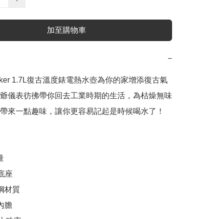
加至購物車
−
oker 1.7L復古溫度錶電熱水壺為你的家增添復古氣
爺儀表彷彿帶你回去工業時期的生活，為枯燥無味
帶來一點趣味，讓你更容易記起是時候喝水了！



底座

鋼材質

內膽
