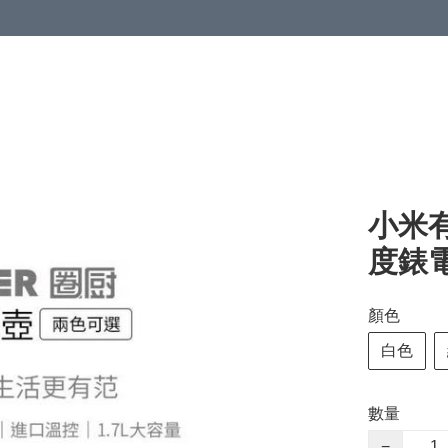
小米有
度錶電
顏色
白色
數量
−