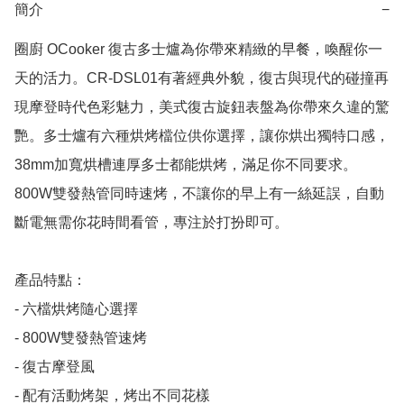
簡介
−
圈廚 OCooker 復古多士爐為你帶來精緻的早餐，喚醒你一
天的活力。CR-DSL01有著經典外貌，復古與現代的碰撞再
現摩登時代色彩魅力，美式復古旋鈕表盤為你帶來久違的驚
艷。多士爐有六種烘烤檔位供你選擇，讓你烘出獨特口感，
38mm加寬烘槽連厚多士都能烘烤，滿足你不同要求。
800W雙發熱管同時速烤，不讓你的早上有一絲延誤，自動
斷電無需你花時間看管，專注於打扮即可。

產品特點：

- 六檔烘烤隨心選擇

- 800W雙發熱管速烤

- 復古摩登風

- 配有活動烤架，烤出不同花樣
