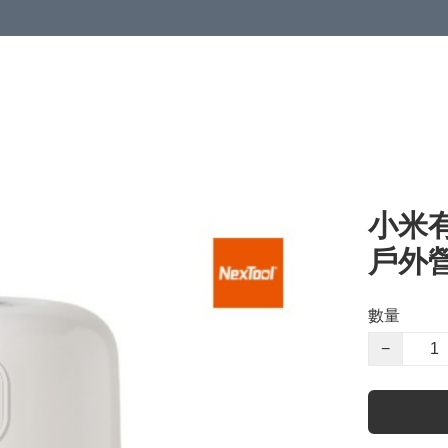
小米有
戶外營
數量
−