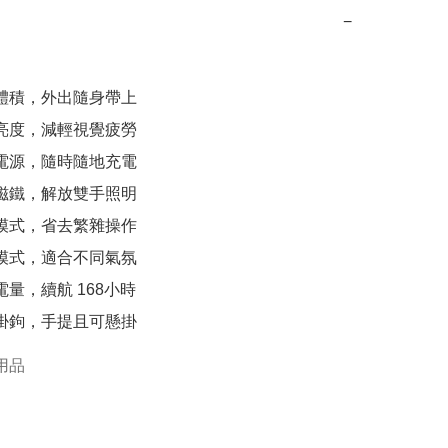
−
攜體積，外出隨身帶上

明亮度，減輕視覺疲勞

動電源，隨時隨地充電

力磁鐵，解放雙手照明

換模式，省去繁雜操作

源模式，適合不同氣氛

電量，續航 168小時

個掛鉤，手提且可懸掛
用品