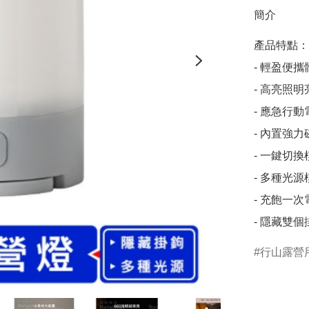
簡介
產品特點：

- 輕盈便
- 高亮照
- 應急行
- 內置強
- 一鍵切
- 多種光
- 充飽一次
- 隱藏雙
行山露營