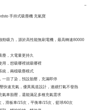
−
ydsto 手持式吸塵機 充氣寶

0Pa強勁吸力，源於高性能無刷電機，最高轉速80000
持吸塵，大電量更持久

可使用，想吸哪裡就吸哪裡

濾系統，兩檔吸塵模式

測，一目了染，預設胎壓，充滿即停

SI高壓快速充氣，優異風道設計，連續打氣不發熱

能充氣車胎壓，還能滿足多種充氣需求

6次，滑板車/15次，平衡車/15次，籃球/60次
