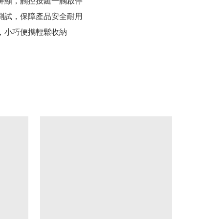
D屏顯，觸控按鍵一觸啟停

苛測試，保障產品安全耐用

計，小巧便攜輕鬆收納