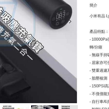
簡介
小米有品 L
產品特點：

- 1000
轉/分鐘

- 無線手
- 居家亦
- 雙重過
- 胎壓檢
- 150P
- 不僅僅
- 自行車/