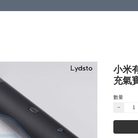
小米有
充氣寶
數量
−