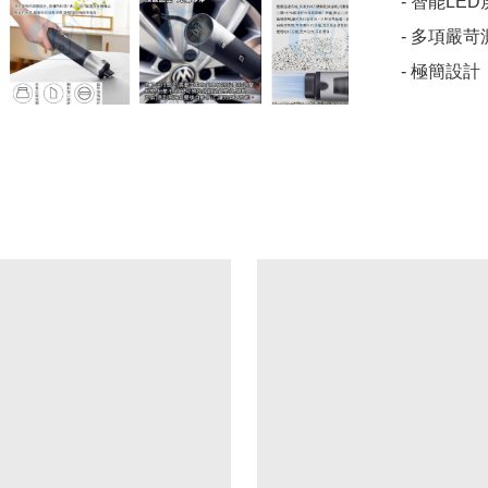
- 智能LE
- 多項嚴
- 極簡設