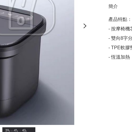
簡介
產品特點：

- 按摩椅
- 雙向8
- TPE軟
- 恆溫加