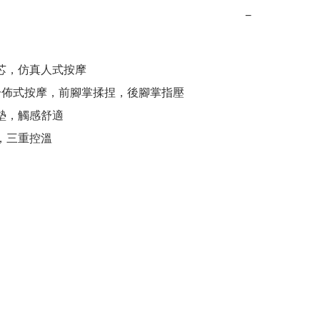
−
機芯，仿真人式按摩

字分佈式按摩，前腳掌揉捏，後腳掌指壓

膠墊，觸感舒適

熱，三重控溫