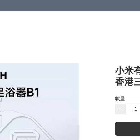
小米有
香港三
數量
−