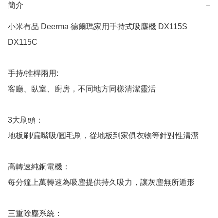
簡介
−
小米有品 Deerma 德爾瑪家用手持式吸塵機 DX115S 
DX115C

手持/推桿兩用:

客廳、臥室、廚房，不同地方同樣清潔靈活

3大刷頭：

地板刷/扁嘴吸/圓毛刷，從地板到家俱衣物等針對性清潔

高轉速純銅電機：

每分鐘上萬轉速為吸塵提供持久吸力，讓灰塵無所遁形

三重除塵系統：
