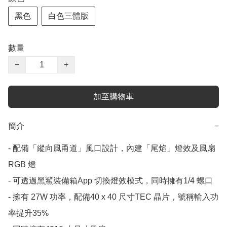
黑色
白色三體版
數量
−
+
加至購物車
簡介
−
- 配備「縱向風甬道」風口設計，內建「尾焰」燈效及風扇
RGB 燈

- 可透過黑鯊裝備箱App 切換燈效模式，同時擁有1/4 螺口

- 擁有 27W 功率，配備40 x 40 尺寸TEC 晶片，號稱輸入功
率提升35%
