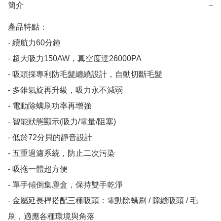
簡介
−
產品特點：

- 續航力60分鐘

- 超大吸力150AW，真空度達26000PA

- 吸頭採專利防毛髮纏繞設計，自動切斷毛髮

- 多錐氣旋再升級，吸力永不減弱

- 電動除螨刷功率再增強

- 智能狀態顯示(吸力/電量/阻塞)

- 低於72分貝的靜音設計

- 五重過濾系統，防止二次污染

- 吸拖一體超方便

- 單手傾倒集塵盒，保持雙手乾淨

- 金屬延長桿搭配三種吸頭：電動除螨刷 / 隙縫吸頭 / 毛
刷，適應各種環境與角落