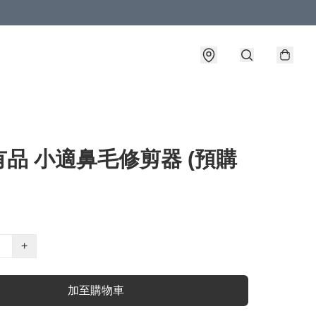
品 小適鼻毛修剪器 (預購
+
加至購物車