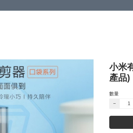
小米有
產品)
數量
−