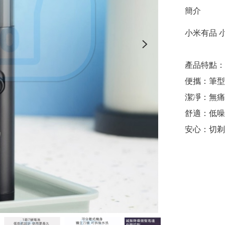
簡介
小米有品 
產品特點：

便攜：筆型
潔凈：無痛剃
舒適：低噪
安心：切剃