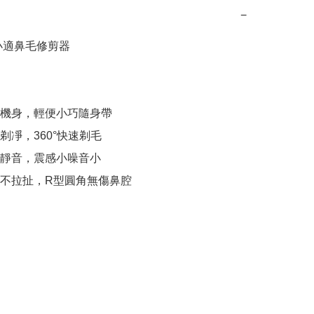
−
小適鼻毛修剪器

機身，輕便小巧隨身帶

凈，360°快速剃毛

靜音，震感小噪音小

不拉扯，R型圓角無傷鼻腔