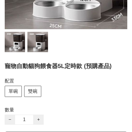
寵物自動貓狗餵食器5L定時款 (預購產品)
配置
單碗
雙碗
數量
−
+