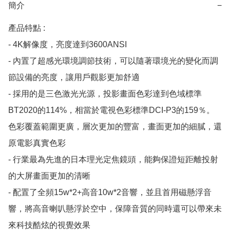
簡介
−
產品特點 :

- 4K解像度，亮度達到3600ANSI

- 內置了超感光環境調節技術，可以隨著環境光的變化而調
節設備的亮度，讓用戶觀影更加舒適

- 採用的是三色激光光源，投影畫面色彩達到色域標準
BT2020的114%，相當於電視色彩標準DCI-P3的159％。
色彩覆蓋範圍更廣，層次更加的豐富，畫面更加的細膩，還
原電影真實色彩

- 行業最為先進的日本理光定焦鏡頭，能夠保證短距離投射
的大屏畫面更加的清晰

- 配置了全頻15w*2+高音10w*2音響，並且首用磁懸浮音
響，將高音喇叭懸浮於空中，保障音質的同時還可以帶來未
來科技酷炫的視覺效果
