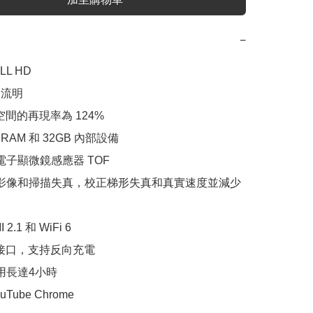
−
LL HD

A 流明

彩空間的再現率為 124%

 RAM 和 32GB 內部設備

電子顯微鏡感應器 TOF

正影像和掃描失真，校正梯形失真和真實速度並減少
2.1 和 WiFi 6

C 接口，支持反向充電

用長達4小時

uTube Chrome