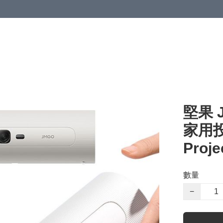
堅果 
家用投影
Proj
數量
−