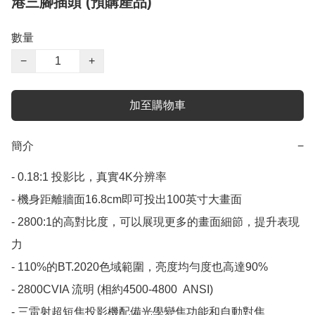
港三腳插頭 (預購產品)
數量
−
+
加至購物車
簡介
−
- 0.18:1 投影比，真實4K分辨率

- 機身距離牆面16.8cm即可投出100英寸大畫面

- 2800:1的高對比度，可以展現更多的畫面細節，提升表現
力

- 110%的BT.2020色域範圍，亮度均勻度也高達90%

- 2800CVIA 流明 (相約4500-4800  ANSI)

- 三雷射超短焦投影機配備光學變焦功能和自動對焦
