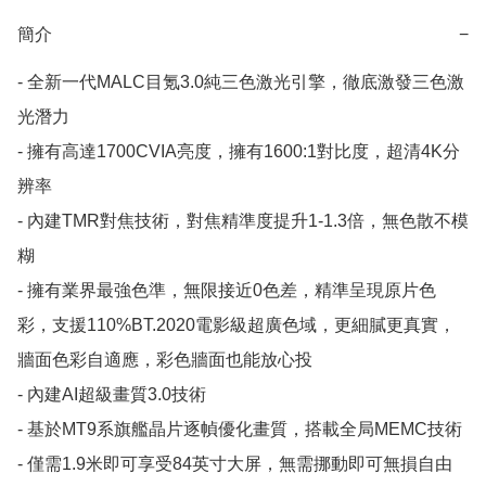
簡介
−
- 全新一代MALC目氪3.0純三色激光引擎，徹底激發三色激
光潛力

- 擁有高達1700CVIA亮度，擁有1600:1對比度，超清4K分
辨率

- 內建TMR對焦技術，對焦精準度提升1-1.3倍，無色散不模
糊

- 擁有業界最強色準，無限接近0色差，精準呈現原片色
彩，支援110%BT.2020電影級超廣色域，更細膩更真實，
牆面色彩自適應，彩色牆面也能放心投

- 內建AI超級畫質3.0技術

- 基於MT9系旗艦晶片逐幀優化畫質，搭載全局MEMC技術

- 僅需1.9米即可享受84英寸大屏，無需挪動即可無損自由