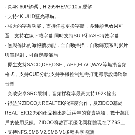
- 真4K 60P解碼，H.265/HEVC 10bit硬解

- 支持4K UHD藍光導航, =

- 強大的字幕功能，支持任意更換字體，多種顏色效果可
選，支持在線下載字幕;同時支持SU P和ASS特效字幕

- 無與倫比的海報牆功能，全自動掃描，自動歸類系列影片
與電視劇，可自定義佈局

- 原生支持SACD,DFF,DSF，APE,FLAC,WAV等無損音頻
格式，支持CUE分軌;支持手機控制無需打開顯示設備聆聽
音樂

- 突破安卓SRC限制，音頻採樣率最高支持192K輸出

- 得益於ZIDOO與REALTEK的深度合作，及ZIDOO基於
REALTEK1295的產品推出將近兩年的寶貴經驗，數十萬用
戶的使用反饋。ZIDOO將數百項優化同樣體現在了Z9S上

- 支持NFS,SMB V2,SMB V1多種共享協議
