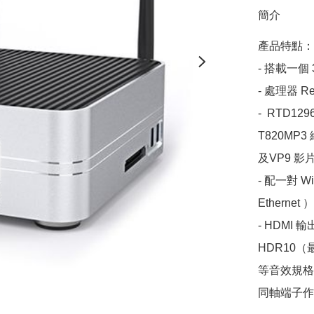
簡介
產品特點：

- 搭載一個
- 處理器 Re
-  RTD12
T820MP3
及VP9 
- 配一對 W
Ethernet 
- HDMI
HDR10（最
等音效規格