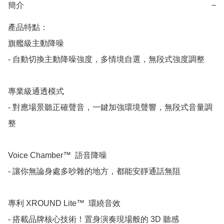
簡介
−
產品特點：

旗艦級主動降噪

- 自動切換主動降噪強度，多情境自選，無段式強度調整

　　​

專業級通透模式

- 對應場景聽正確聲音，一鍵加強環境聲響，無段式音量調
整

Voice Chamber™  語音降噪

- 讓你無論身處多吵雜的地方，都能安靜通話無阻

　　​

專利 XROUND Lite™  環繞音效

- 搭載品牌核心技術！置身演奏現場般的 3D 聽感
