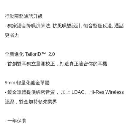
　　​

行動商務通話升級

- 獨家語音降噪演算法, 抗風噪雙設計, 側音監聽反送, 通話
更省力

　　​

全新進化 TailorID™  2.0

- 首創雙耳獨立量測校正，打造真正適合你的耳機

　　​

9mm 輕量化鍍金單體

- 鍍金單體提供綿密音質， 加上 LDAC、Hi-Res Wireless 
認證，雙金加持領先業界

- 一年保養