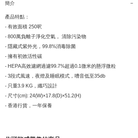
簡介
−
產品特點：

- 有效面積 250呎

- 800萬負離子淨化空氣， 清除污染物

- 隱藏式紫外光，99.8%消毒除菌

- 擁有初效活性碳

- HEPA高效濾網過濾99.7%超過0.1微米的懸浮微粒

- 3段式風速，夜燈及睡眠模式，嘈音低至35db

- 只重3.9 KG，纖巧設計

- 尺寸(cm): 24(W)×17.8(D)×51.2(H) 

- 香港行貨，一年保養