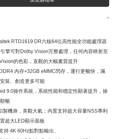
−
altek RTD1619 DR六核64位高性能全功能處理器

10引擎可對Dolby Vision完整處理，任何內容映射至
y Vision的色彩，直觀的大幅畫質提升

B DDR4 內存+32GB eMMC閃存，運行更暢快，滿
安裝、創造更多可能

droid 9.0操作系統，系統性能和穩定性顯著提升，操
順暢

空鋁製機身，美觀大氣；內置支持超大容量NSS專利
置超大LED顯示面板

2.0支持 4K 60Hz點對點輸出、