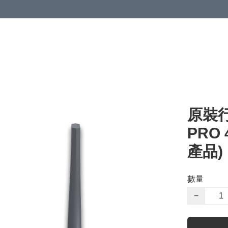
原裝行貨
PRO
產品)
數量
−