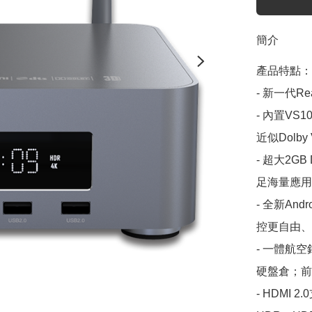
簡介
產品特點：

- 新一代Re
- 內置VS
近似Dolb
- 超大2G
足海量應用
- 全新An
控更自由、
- 一體航
硬盤倉；前
- HDMI 