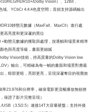
0/HLG/HDR10+/Dolby Vision）、12Bit 、
0廣色域、YCbCr 4:4:4色度空間；音頻支持源碼輸出
HDR10靜態元數據（MaxFall、MaxCll）進行處
更高亮度和更深邃的黑位

R10 +動態元數據的獲取與處理，按逐幀和場景來精準
顏色與亮度等級，畫面更細膩

lby Vision技術，持高質量的Dolby Vision low 
cy（LLDV）輸出，可精確為每一幀的畫面和場景對應最
出，暗部更暗，亮部更亮，呈現深邃奪目的視覺效
動幀率23.976和分辨率，確保電影更流暢播放無頓挫
，保證了影片完整呈現）

TA /USB（3.5/2.5）連接14T大容量硬盤；支持外接