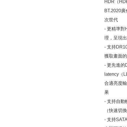
HDR（HDR1
BT.202
次世代

- 更精準對
理，呈現出
- 支持D
獲取畫面的
- 更先進的Do
laten
合適亮度輸
果

- 支持自
（快速切換
- 支持SA