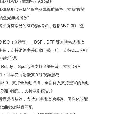
D / DVD（非加密）/CD碟片

/BD3D/UHD完整的藍光菜單導航播放；支持“複雜
的藍光無縫播放”

放幾乎所有常見的3D視頻格式，包括MVC 3D（藍


CD ISO（立體聲）、DSF，DFF 等無損格式播放

效字幕，支持網絡字幕自動下載；唯一支持BLURAY
雙強製字幕

n Ready 、Spotify等支持音樂串流；支持DRM 
ne L1：可享受高清優質在線視頻服務

報牆3.0，支持全自動掃描，全新首頁支持豐富的自動
分類與管理，支持電影預告片

級版音樂播放器，支持無損播放與解碼、個性化的配
歌曲數據關聯匹配
