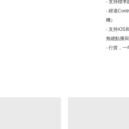
- 支持標
- 經過Co
機）

- 支持iO
無縫點播與
- 行貨，