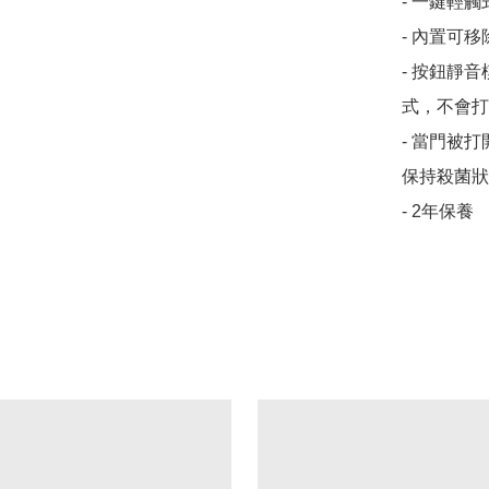
- 一鍵輕
- 內置可
- 按鈕靜
式，不會打
- 當門被
保持殺菌狀
- 2年保養