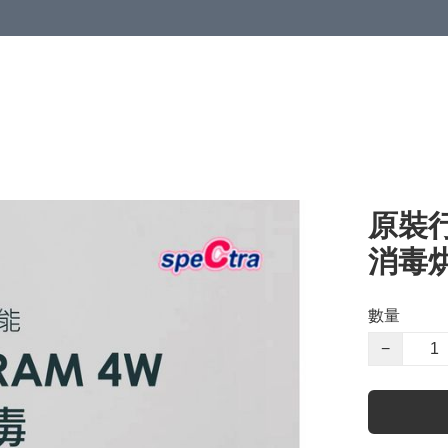
原裝行
消毒烘
數量
−