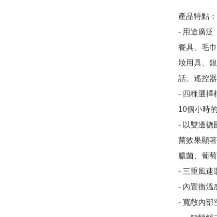
產品特點：

- 用途廣
餐具、毛巾
妝用具、銀
話、遙控器
- 四種選擇
10個小時的
- 以雙邊
菌效果顯著
膿菌、葡萄
- 三重風速
- 內置衡溫
- 寬敞內