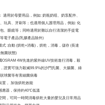
泛： 適用於母嬰用品，例如: 奶瓶奶咀、奶泵配件、
、玩具、牙刷等；也適用個人護理用品，例如: 化
包、眼鏡等；同時適用於難以自行清潔的手提電
等電子產品(乳膠產品除外)

模式 :自動 (烘乾+消毒)，烘乾，消毒，儲存 (長達
無菌狀態)

德國OSRAM 4W先進的紫外線UV技術進行消毒，殺
，證實可強力殺滅99.9%的沙門氏菌、大腸菌、綠
狀球菌等有害細菌病毒

裝置， 加強烘乾效能

感應器，保持約40℃低溫

部空間，可同一時間消毒烘乾大量的嬰兒及日常用品
