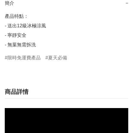
簡介
−
產品特點：

- 送出12級冰極涼風 

- 寧靜安全 

- 無葉無需拆洗
限時免運費產品
夏天必備
商品詳情