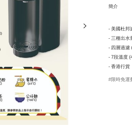
簡介
- 美國杜邦
- 三種出水量
- 四層過濾
- 7段溫度 (40
- 香港行
限時免運