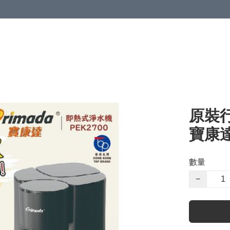
原裝行
寶康達
數量
−