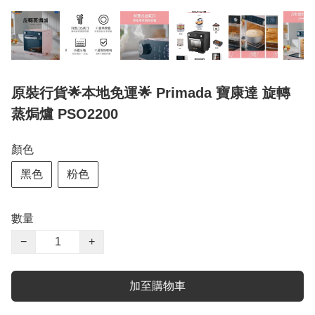
原裝行貨🌟本地免運🌟 Primada 寶康達 旋轉
蒸焗爐 PSO2200
顏色
黑色
粉色
數量
−
+
加至購物車