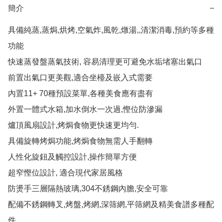
簡介
−
具備純蒸,蒸焗,烘烤,空氣炸,風乾,燉湯,,清潔消毒,預約等多種
功能

快速蒸發盤蒸氣技術, 容易清理更可避免水垢堵塞出氣口

前置出氣口更美觀,適合坐檯及嵌入式需要

內置11+ 70種預設菜單,各種美食應有盡有

外置一體式水箱,加水倒水一次過,慳位防滲漏

爐頂風扇設計,烤焗食物更快速更均勻.

具備旋轉烤焗功能,烤焗食物無需人手翻轉

人性化旋鈕及觸控設計,操作簡單方便

超窄慳位設計, 適合現代家居風格

防燙手三層隔熱玻璃,304不銹鋼內膽,安全可靠

配備不銹鋼轉叉,烤盤,烤網,深筛網,平筛網及精美食譜多種配
件