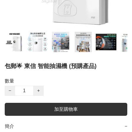
包郵🌟 東信 智能抽濕機 (預購產品)
數量
−
+
加至購物車
簡介
−