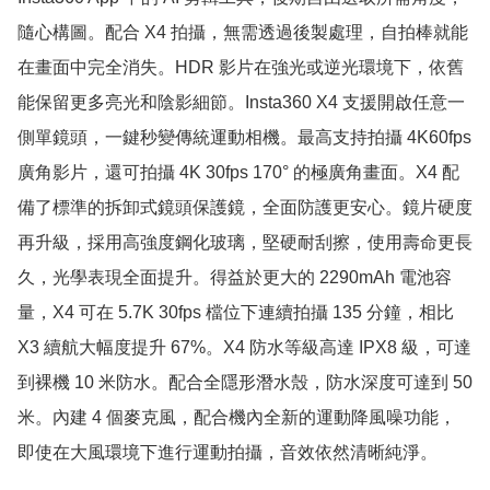
隨心構圖。配合 X4 拍攝，無需透過後製處理，自拍棒就能
在畫面中完全消失。HDR 影片在強光或逆光環境下，依舊
能保留更多亮光和陰影細節。Insta360 X4 支援開啟任意一
側單鏡頭，一鍵秒變傳統運動相機。最高支持拍攝 4K60fps 
廣角影片，還可拍攝 4K 30fps 170° 的極廣角畫面。X4 配
備了標準的拆卸式鏡頭保護鏡，全面防護更安心。鏡片硬度
再升級，採用高強度鋼化玻璃，堅硬耐刮擦，使用壽命更長
久，光學表現全面提升。得益於更大的 2290mAh 電池容
量，X4 可在 5.7K 30fps 檔位下連續拍攝 135 分鐘，相比 
X3 續航大幅度提升 67%。X4 防水等級高達 IPX8 級，可達
到裸機 10 米防水。配合全隱形潛水殼，防水深度可達到 50 
米。內建 4 個麥克風，配合機內全新的運動降風噪功能，
即使在大風環境下進行運動拍攝，音效依然清晰純淨。