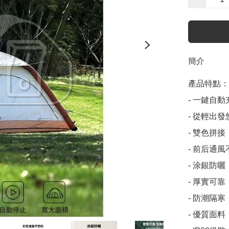
簡介
產品特點：

- 一鍵自
- 從輕出
- 雙色拼接
- 前后通風
- 涂銀防
- 厚實可靠
- 防潮隔
- 優質面料