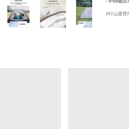
- IP68級防
行山露營