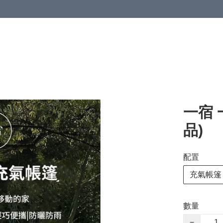
一宿 
品)
配置
充氣帳篷
數量
−