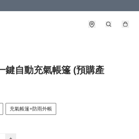
一鍵自動充氣帳篷 (預購產
充氣帳篷+防雨外帳
+