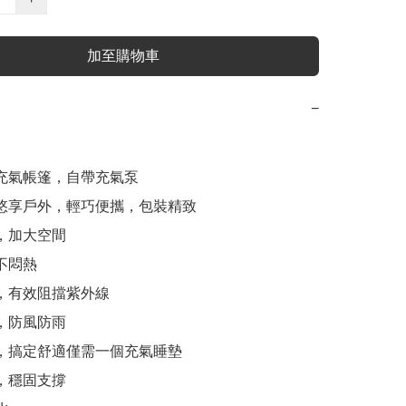
加至購物車
−
動充氣帳篷，自帶充氣泵

發悠享戶外，輕巧便攜，包裝精致

，加大空間

不悶熱

曬，有效阻擋紫外線

，防風防雨

寒，搞定舒適僅需一個充氣睡墊

，穩固支撐
