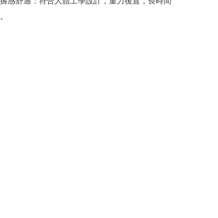
握感舒適：符合人體工學設計，重力後置，長時間
。
