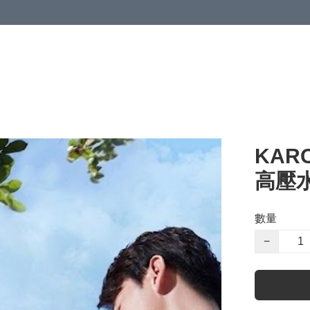
KAR
高壓水
數量
−