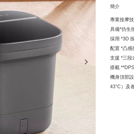
簡介
專業按摩技
具備*仿生
採用 *3D 
配置 *凸感
支援 *三
搭載 **D
機身頂部設