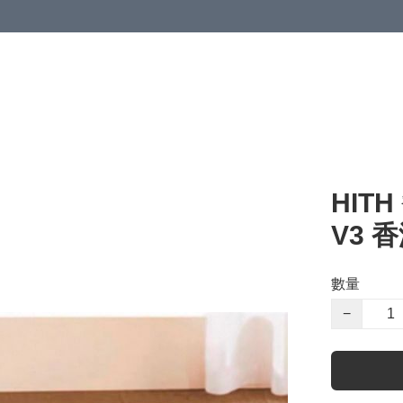
HIT
V3 
數量
−