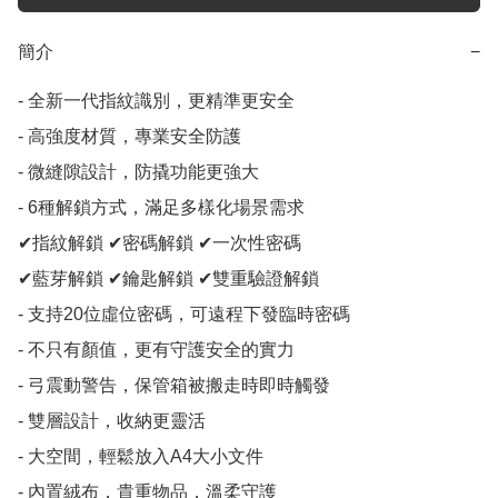
簡介
−
- 全新一代指紋識別，更精準更安全

- 高強度材質，專業安全防護

- 微縫隙設計，防撬功能更強大

- 6種解鎖方式，滿足多樣化場景需求

✔指紋解鎖 ✔密碼解鎖 ✔一次性密碼 

✔藍芽解鎖 ✔鑰匙解鎖 ✔雙重驗證解鎖

- 支持20位虛位密碼，可遠程下發臨時密碼

- 不只有顏值，更有守護安全的實力

- 弓震動警告，保管箱被搬走時即時觸發

- 雙層設計，收納更靈活

- 大空間，輕鬆放入A4大小文件

- 內置絨布，貴重物品，溫柔守護
